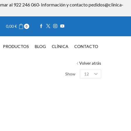
 llamar al 922 246 060· Información y contacto pedidos@clinica-
Iniciar sesión
0,00
€
0
TACTO
0,00
€
0
PRODUCTOS
BLOG
CLÍNICA
CONTACTO
Volver atrás
Products
Show
per
page