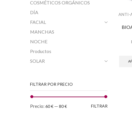
COSMÉTICOS ORGÁNICOS
DÍA
ANTI-
FACIAL
BIO
MANCHAS
NOCHE
Productos
SOLAR
AÑ
FILTRAR POR PRECIO
Precio
Precio
Precio:
—
FILTRAR
60 €
80 €
mínimo
máximo