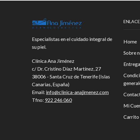
ENLACE
Especialistas en el cuidado integral de
Home
su piel.
Sobre n
Clínica Ana Jiménez
Entreg
c/ Dr. Cristino Díaz Martínez, 27
Condic
38006 - Santa Cruz de Tenerife (Islas
general
Canarias, España)
Email:
info@clinica-anajimenez.com
Contac
Tfno:
922 246 060
Mi Cue
Carrito