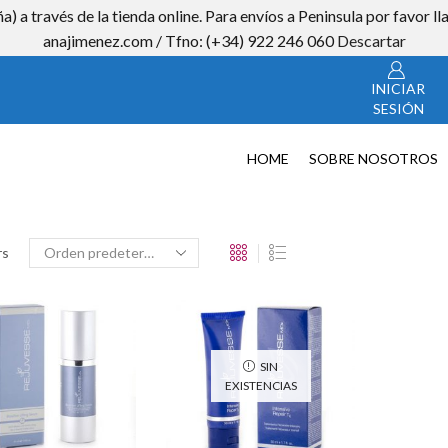
a) a través de la tienda online. Para envíos a Peninsula por favor
CON
anajimenez.com / Tfno: (+34) 922 246 060
Descartar
INICIAR
SESIÓN
HOME
SOBRE NOSOTROS
rs
SIN
EXISTENCIAS