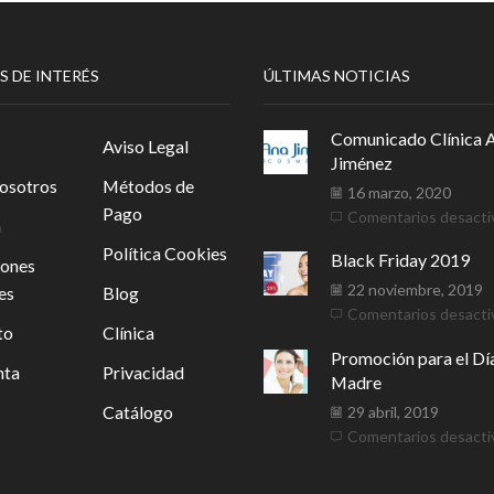
S DE INTERÉS
ÚLTIMAS NOTICIAS
Comunicado Clínica 
Aviso Legal
Jiménez
osotros
Métodos de
16 marzo, 2020
Pago
Comentarios desacti
a
Política Cookies
Black Friday 2019
iones
22 noviembre, 2019
es
Blog
Comentarios desacti
to
Clínica
Promoción para el Día
nta
Privacidad
Madre
Catálogo
29 abril, 2019
Comentarios desacti