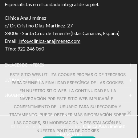
Especialistas en el cuidado integral de su piel.
Clínica Ana Jiménez
c/ Dr. Cristino Díaz Martínez, 27
38006 - Santa Cruz de Tenerife (Islas Canarias, España)
Email:
info@clinica-anajimenez.com
Tfno:
922 246 060
ENLACES DE INTERÉS
ESTE SITIO WEB UTILIZA COOKIES PROPIAS O DE TERCEROS
ÚLTIMAS NOTICIAS
PARA DEFINIR LA FINALIDAD ESPECÍFICA DE LAS COOKIES
EN NUESTRO SITIO WEB. LA CONTINUIDAD EN LA
SÍGUENOS
NAVEGACIÓN POR ESTE SITIO WEB IMPLICARÁ EL
CONSENTIMIENTO DEL USUARIO PARA SU RECOGIDA Y
TRATAMIENTO. PUEDE OBTENER MÁS INFORMACIÓN SOBRE
LAS COOKIES, SU MODIFICACIÓN Y DESISTALACIÓN EN
© Todos los derechos reservados
Clínica Ana Jiménez
-
NUESTRA POLÍTICA DE COOKIES
Diseño Web