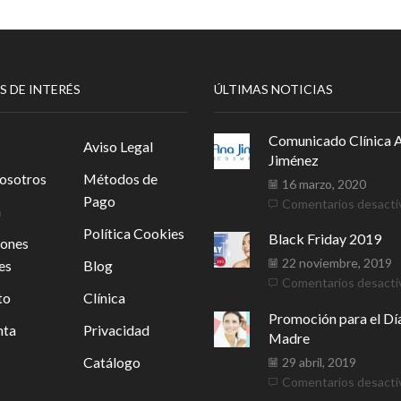
S DE INTERÉS
ÚLTIMAS NOTICIAS
Comunicado Clínica 
Aviso Legal
Jiménez
osotros
Métodos de
16 marzo, 2020
Pago
Comentarios desacti
a
Política Cookies
Black Friday 2019
iones
22 noviembre, 2019
es
Blog
Comentarios desacti
to
Clínica
Promoción para el Día
nta
Privacidad
Madre
Catálogo
29 abril, 2019
Comentarios desacti