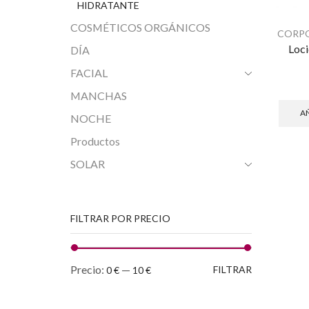
HIDRATANTE
COSMÉTICOS ORGÁNICOS
CORP
Loc
DÍA
FACIAL
MANCHAS
AÑ
NOCHE
Productos
SOLAR
FILTRAR POR PRECIO
Precio
Precio
Precio:
—
FILTRAR
0 €
10 €
mínimo
máximo