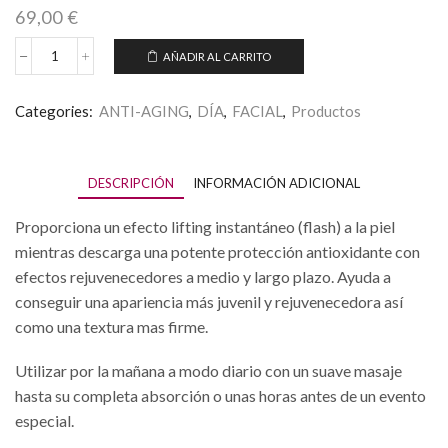
69,00
€
AÑADIR AL CARRITO
BIOACTIVE
LIFTING
SERUM
Categories:
ANTI-AGING
,
DÍA
,
FACIAL
,
Productos
cantidad
DESCRIPCIÓN
INFORMACIÓN ADICIONAL
Proporciona un efecto lifting instantáneo (flash) a la piel
mientras descarga una potente protección antioxidante con
efectos rejuvenecedores a medio y largo plazo. Ayuda a
conseguir una apariencia más juvenil y rejuvenecedora así
como una textura mas firme.
Utilizar por la mañana a modo diario con un suave masaje
hasta su completa absorción o unas horas antes de un evento
especial.