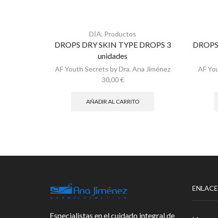
DÍA
,
Productos
DROPS DRY SKIN TYPE DROPS 3
DROPS
unidades
AF Youth Secrets by Dra. Ana Jiménez
AF You
30,00
€
AÑADIR AL CARRITO
ENLACE
Especialistas en el cuidado integral de