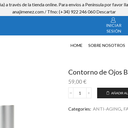
a) a través de la tienda online. Para envíos a Peninsula por favor
CON
anajimenez.com / Tfno: (+34) 922 246 060
Descartar
INICIAR
SESIÓN
HOME
SOBRE NOSOTROS
Contorno de Ojos B
59,00
€
AÑADIR AL
Contorno
de
Ojos
Categories:
ANTI-AGING
,
F
Bioactivo
de
QSkin