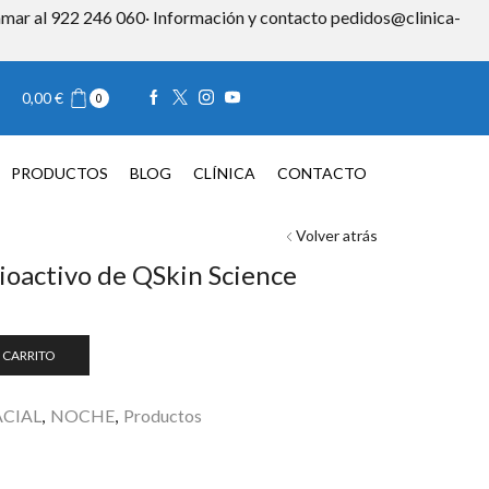
 llamar al 922 246 060· Información y contacto pedidos@clinica-
Iniciar sesión
0,00
€
0
TACTO
0,00
€
0
PRODUCTOS
BLOG
CLÍNICA
CONTACTO
Volver atrás
ioactivo de QSkin Science
 CARRITO
ACIAL
,
NOCHE
,
Productos