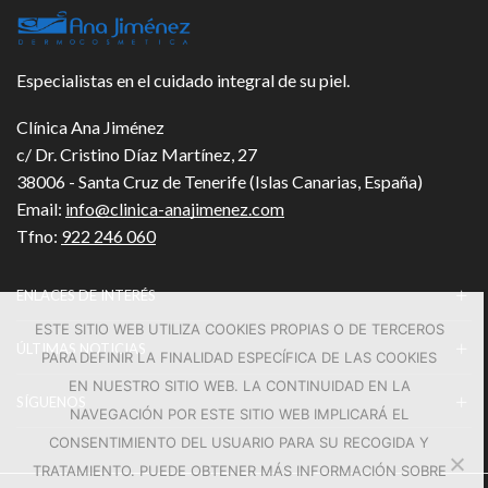
Especialistas en el cuidado integral de su piel.
Clínica Ana Jiménez
c/ Dr. Cristino Díaz Martínez, 27
38006 - Santa Cruz de Tenerife (Islas Canarias, España)
Email:
info@clinica-anajimenez.com
Tfno:
922 246 060
ENLACES DE INTERÉS
ESTE SITIO WEB UTILIZA COOKIES PROPIAS O DE TERCEROS
ÚLTIMAS NOTICIAS
PARA DEFINIR LA FINALIDAD ESPECÍFICA DE LAS COOKIES
EN NUESTRO SITIO WEB. LA CONTINUIDAD EN LA
SÍGUENOS
NAVEGACIÓN POR ESTE SITIO WEB IMPLICARÁ EL
CONSENTIMIENTO DEL USUARIO PARA SU RECOGIDA Y
TRATAMIENTO. PUEDE OBTENER MÁS INFORMACIÓN SOBRE