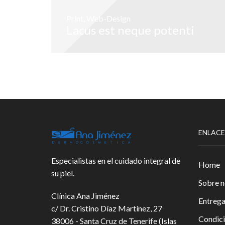
Print
,
Web-Design
Lacus est neque potenti
ENLACE
Especialistas en el cuidado integral de
Home
su piel.
Sobre n
Clínica Ana Jiménez
Entreg
c/ Dr. Cristino Díaz Martínez, 27
Condic
38006 - Santa Cruz de Tenerife (Islas