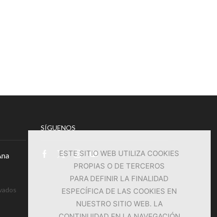
SÍGUENOS
ESTE SITIO WEB UTILIZA COOKIES
Ana
Facebook
Twitter
Instagram
Youtube
PROPIAS O DE TERCEROS
PARA DEFINIR LA FINALIDAD
en
vados
ESPECÍFICA DE LAS COOKIES EN
Comunicado
NUESTRO SITIO WEB. LA
Clínica
CONTINUIDAD EN LA NAVEGACIÓN