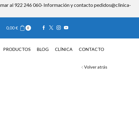
 llamar al 922 246 060· Información y contacto pedidos@clinica-
Iniciar sesión
0,00
€
0
TACTO
0,00
€
0
PRODUCTOS
BLOG
CLÍNICA
CONTACTO
Volver atrás