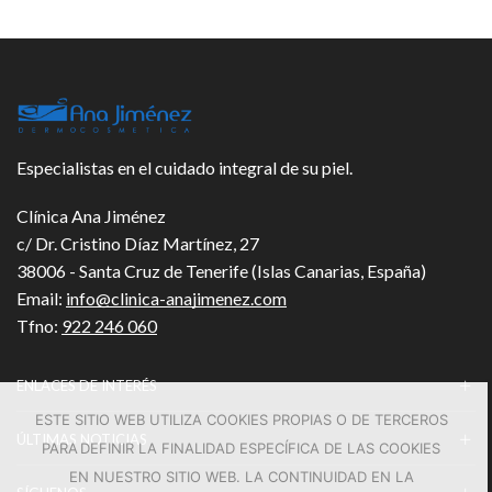
Especialistas en el cuidado integral de su piel.
Clínica Ana Jiménez
c/ Dr. Cristino Díaz Martínez, 27
38006 - Santa Cruz de Tenerife (Islas Canarias, España)
Email:
info@clinica-anajimenez.com
Tfno:
922 246 060
ENLACES DE INTERÉS
ESTE SITIO WEB UTILIZA COOKIES PROPIAS O DE TERCEROS
ÚLTIMAS NOTICIAS
PARA DEFINIR LA FINALIDAD ESPECÍFICA DE LAS COOKIES
EN NUESTRO SITIO WEB. LA CONTINUIDAD EN LA