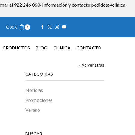
 llamar al 922 246 060· Información y contacto pedidos@clinica-
Iniciar sesión
0,00
€
0
TACTO
0,00
€
0
PRODUCTOS
BLOG
CLÍNICA
CONTACTO
Volver atrás
CATEGORÍAS
Noticias
Promociones
Verano
BUSCAR