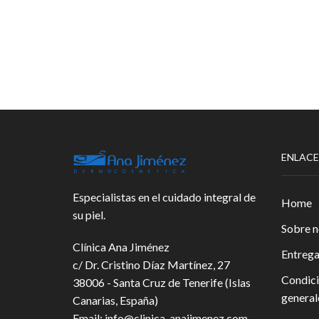
ENLACE
Especialistas en el cuidado integral de
Home
su piel.
Sobre n
Clínica Ana Jiménez
Entreg
c/ Dr. Cristino Díaz Martínez, 27
Condic
38006 - Santa Cruz de Tenerife (Islas
general
Canarias, España)
Email:
info@clinica-anajimenez.com