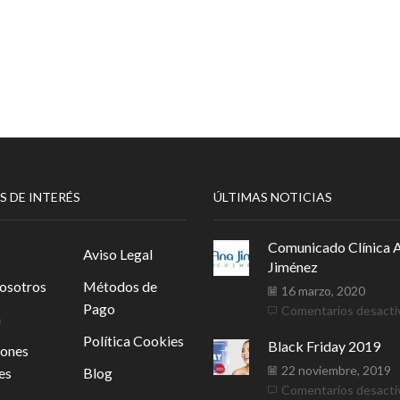
S DE INTERÉS
ÚLTIMAS NOTICIAS
Comunicado Clínica 
Aviso Legal
Jiménez
osotros
Métodos de
16 marzo, 2020
Pago
Comentarios desacti
a
Política Cookies
Black Friday 2019
iones
22 noviembre, 2019
es
Blog
Comentarios desacti