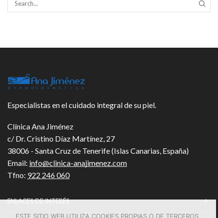
SEAR
Especialistas en el cuidado integral de su piel.
Clínica Ana Jiménez
c/ Dr. Cristino Díaz Martínez, 27
38006 - Santa Cruz de Tenerife (Islas Canarias, España)
Email:
info@clinica-anajimenez.com
Tfno:
922 246 060
ENLACES DE INTERÉS
ESTE SITIO WEB UTILIZA COOKIES PROPIAS O DE TERCEROS