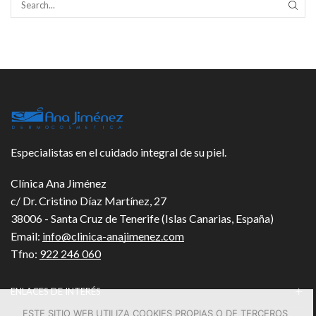
SEAR
Especialistas en el cuidado integral de su piel.
Clínica Ana Jiménez
c/ Dr. Cristino Díaz Martínez, 27
38006 - Santa Cruz de Tenerife (Islas Canarias, España)
Email:
info@clinica-anajimenez.com
Tfno:
922 246 060
ENLACES DE INTERÉS
ESTE SITIO WEB UTILIZA COOKIES PROPIAS O DE TERCEROS