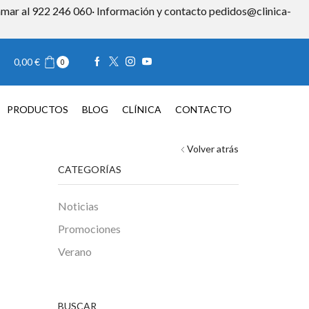
 llamar al 922 246 060· Información y contacto pedidos@clinica-
Iniciar sesión
0,00
€
0
TACTO
0,00
€
0
PRODUCTOS
BLOG
CLÍNICA
CONTACTO
Volver atrás
CATEGORÍAS
Noticias
Promociones
Verano
BUSCAR