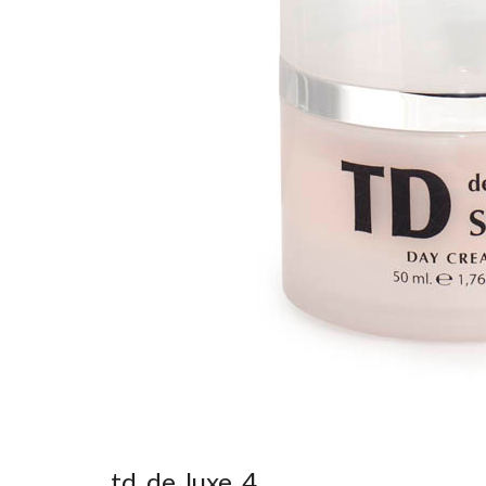
td_de_luxe_4