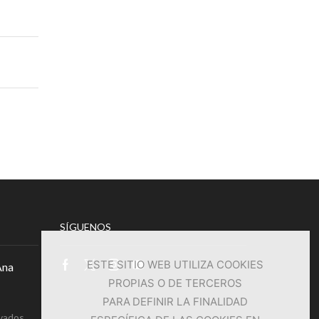
SÍGUENOS
ESTE SITIO WEB UTILIZA COOKIES
Ana
Facebook
Twitter
Instagram
Youtube
PROPIAS O DE TERCEROS
PARA DEFINIR LA FINALIDAD
en
vados