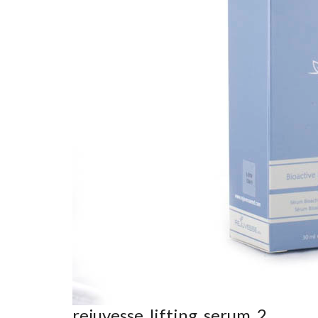
rejuvesse_lifting_serum_2