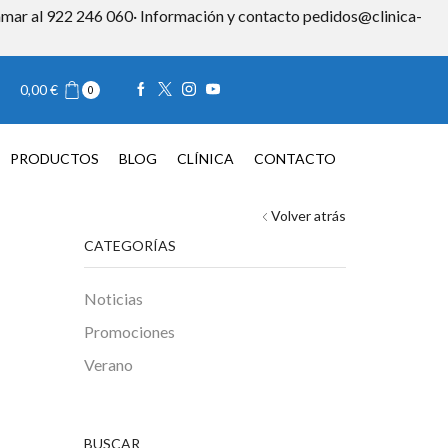
 llamar al 922 246 060· Información y contacto pedidos@clinica-
Iniciar sesión
0,00
€
0
TACTO
0,00
€
0
PRODUCTOS
BLOG
CLÍNICA
CONTACTO
Volver atrás
CATEGORÍAS
Noticias
Promociones
Verano
BUSCAR